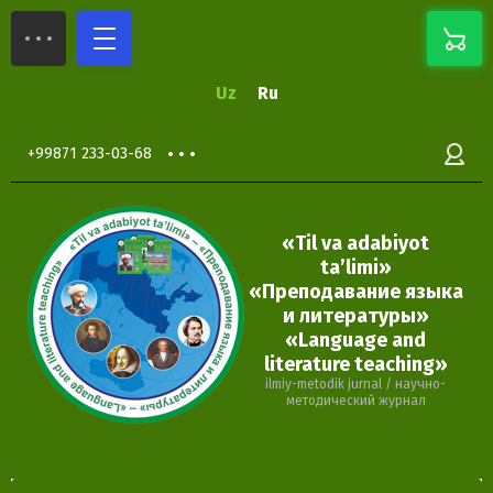
Uz
Ru
+99871 233-03-68
«Til va adabiyot
ta’limi»
«Преподавание языка
и литературы»
«Language and
literature teaching»
ilmiy-metodik jurnal / научно-
методический журнал