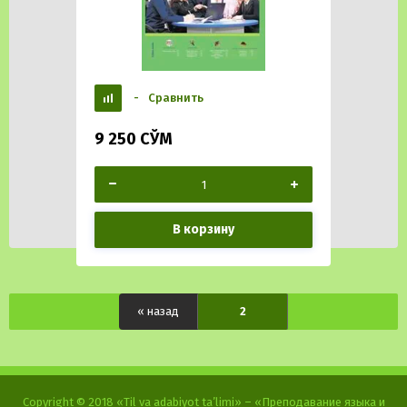
-
Сравнить
9 250
СЎМ
В корзину
« назад
2
Copyright © 2018 «Til va adabiyot ta’limi» – «Преподавание языка и