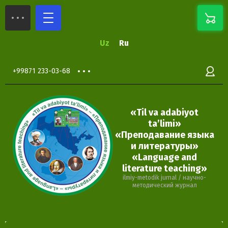
Uz
Ru
+99871 233-03-68
«Til va adabiyot
ta’limi»
«Преподавание языка
и литературы»
«Language and
literature teaching»
ilmiy-metodik jurnal / научно-
методический журнал