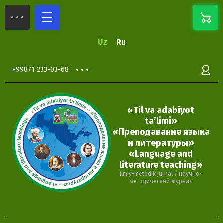
Uz
Ru
+99871 233-03-68
«Til va adabiyot
ta’limi»
«Преподавание языка
и литературы»
«Language and
literature teaching»
ilmiy-metodik jurnal / научно-
методический журнал